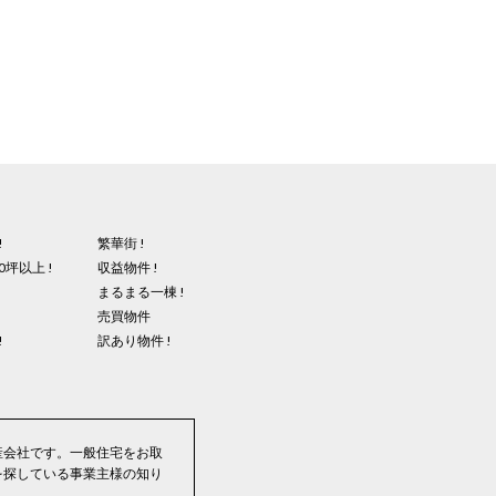
!
繁華街 !
0坪以上 !
収益物件 !
まるまる一棟 !
売買物件
!
訳あり物件 !
産会社です。一般住宅をお取
を探している事業主様の知り