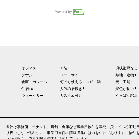
オフィス
１階
現状復帰なし 
テナント
ロードサイド
敷地・建物10
倉庫・ガレージ
何でも使えるコンビニ跡 !
元・工場 !
住居+α
人気の居抜き !
景色が良い !
ウィークリー !
カスタム可 !
やっぱり駅近 
当社は事務所、テナント、店舗、倉庫など事業用物件を専門に扱っている不動
り扱いしない代わりに、事業用物件の情報収集には力をいれております。物件
たい情報も、できる限り調査し掲載しております。