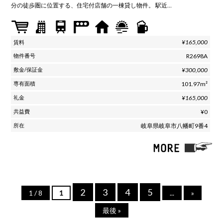
分の徒歩圏に位置する、住宅付店舗の一棟貸し物件。 駅近…
¥165,000
R2698A
¥300,000
101.97m²
¥165,000
¥0
岐阜県岐阜市八幡町9番4
2
3
4
5
1 / 8
1
...
»
最後 »