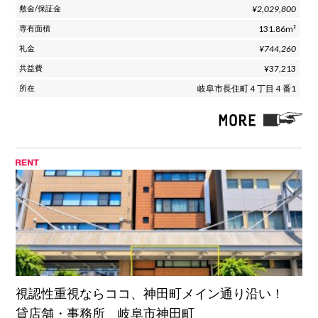
¥2,029,800
131.86m²
¥744,260
¥37,213
岐阜市長住町４丁目４番1
視認性重視ならココ、神田町メイン通り沿い！
貸店舗・事務所 岐阜市神田町