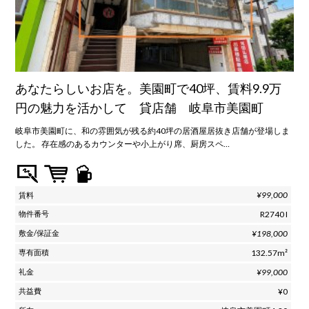
あなたらしいお店を。美園町で40坪、賃料9.9万
円の魅力を活かして 貸店舗 岐阜市美園町
岐阜市美園町に、和の雰囲気が残る約40坪の居酒屋居抜き店舗が登場しま
した。 存在感のあるカウンターや小上がり席、厨房スペ…
¥99,000
R2740 I
¥198,000
132.57m²
¥99,000
¥0