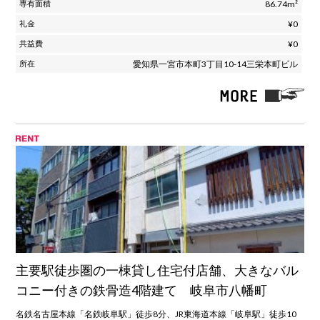
86.74m²
¥0
¥0
愛知県一宮市本町3丁目10-14三栄本町ビル
主要駅徒歩圏の一棟貸し住宅付店舗、大きなバル
コニー付きの鉄骨造4階建て 岐阜市八幡町
名鉄名古屋本線「名鉄岐阜駅」徒歩8分、JR東海道本線「岐阜駅」徒歩10