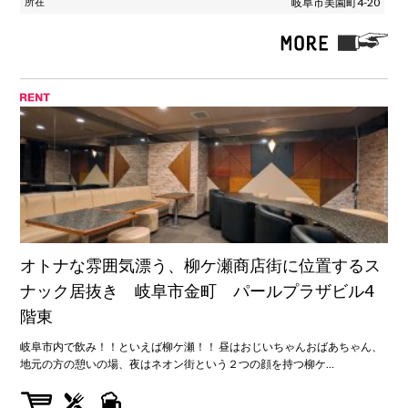
岐阜市美園町4-20
オトナな雰囲気漂う、柳ケ瀬商店街に位置するス
ナック居抜き 岐阜市金町 パールプラザビル4
階東
岐阜市内で飲み！！といえば柳ケ瀬！！ 昼はおじいちゃんおばあちゃん、
地元の方の憩いの場、夜はネオン街という２つの顔を持つ柳ケ…