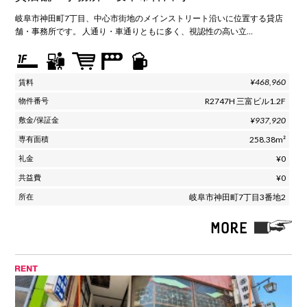
岐阜市神田町7丁目、中心市街地のメインストリート沿いに位置する貸店
舗・事務所です。 人通り・車通りともに多く、視認性の高い立…
¥468,960
R2747H 三富ビル1.2F
¥937,920
258.38m²
¥0
¥0
岐阜市神田町7丁目3番地2