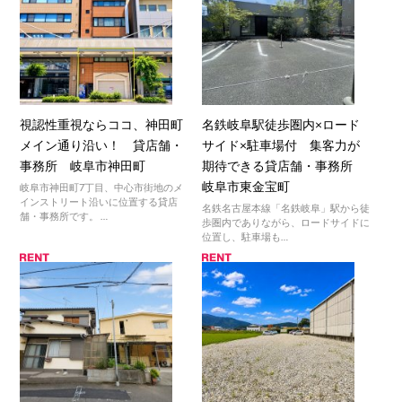
視認性重視ならココ、神田町
名鉄岐阜駅徒歩圏内×ロード
メイン通り沿い！ 貸店舗・
サイド×駐車場付 集客力が
事務所 岐阜市神田町
期待できる貸店舗・事務所
岐阜市東金宝町
岐阜市神田町7丁目、中心市街地のメ
インストリート沿いに位置する貸店
名鉄名古屋本線「名鉄岐阜」駅から徒
舗・事務所です。 …
歩圏内でありながら、ロードサイドに
位置し、駐車場も…