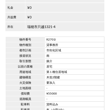
¥0
礼金
¥0
共益費
瑞穂市只越1321-4
所在
物件番号
R2701I
物件種別
貸事務所
都市計画
市街化区域
接道状況
南
取引形態
媒介
以前の業種
居宅
用途地域
第１種住居地域
建物構造
木造2階建
火災保険
要加入
土地面積
-
償却費
¥55000
道路幅員
-
駐車料
賃料込み
駐車場
有（小型1台）