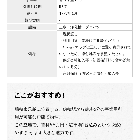
引渡し時期
R8.7
築年月
1977年1月
短期契約
-
設備
上水・浄化槽・プロパン
・現状渡し
・利用用途、業種はご相談ください
・Googleマップは正しい位置が表示されて
備考
いないため、添付地図を参照ください。
・保証会社加入要（初回保証料：賃料総額
の１ヶ月分）
・家財保険（借家人賠償付）加入要
瑞穂市只越に位置する、穂積駅から徒歩6分の事業用利
用が可能な戸建て物件。
この立地で、賃料5.5万円・駐車場1台込みという“始め
やすさ”がまず大きな魅力です。