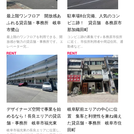
最上階ワンフロア 開放感あ
駐車場8台完備、人気のコン
ふれる貸店舗・事務所 岐阜
ビニ跡！ 貸店舗 各務原市
市鷺山
那加織田町
最上階のワンフロアを利用できる、開
コンビニ跡の募集です♪ 各務原市役所
放感が魅力の貸店舗・事務所です。 エ
に近く、市役所利用者や周辺住民、通
レベーター完…
勤者など…
デザイナーズ空間で事業を始
岐阜駅前エリアの中心に位
めるなら！長良エリアの貸店
置 集客と利便性を兼ね備え
舗・事務所 岐阜市福光東
た貸店舗・事務所 岐阜市住
田町
岐阜市福光東の長良エリアに位置し、