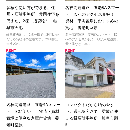
多様な使い方ができる。住
名神高速道路「養老SAスマー
居・店舗事務所・共同住宅を
ト」ICへのアクセス良好！
備えた、2棟一括貸物件 岐
資材・車両置場におすすめの
阜市天池
貸地 養老町室原
岐阜市天池に、2棟一括でご利用いた
名神高速道路「養老SAスマート」IC
だける貸物件の登場です。 本物件は、
へのアクセスが良く、物流や建設業、
木造2階…
運送業など、車…
名神高速道路「養老SAスマー
コンパクトだから始めやす
ト」ICに近い！ 物流・資材
い。選べる広さで、柔軟に使
置場に便利な倉庫付貸地 養
える貸店舗事務所 岐阜市殿
老町室原
町