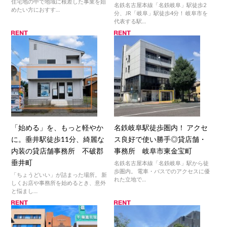
住宅地の中で地域に根差した事業を始
名鉄名古屋本線「名鉄岐阜」駅徒歩2
めたい方におすす…
分、JR「岐阜」駅徒歩4分！ 岐阜市を
代表する駅…
「始める」を、もっと軽やか
名鉄岐阜駅徒歩圏内！ アクセ
に。垂井駅徒歩11分、綺麗な
ス良好で使い勝手◎貸店舗・
内装の貸店舗事務所 不破郡
事務所 岐阜市東金宝町
垂井町
名鉄名古屋本線「名鉄岐阜」駅から徒
歩圏内。 電車・バスでのアクセスに優
「ちょうどいい」が詰まった場所。 新
れた立地で…
しくお店や事務所を始めるとき、意外
と悩まし…