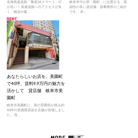
名神高速道路「養老SAスマート」IC
岐阜市中心部「殿町」に位置する、視
が近い！ 高速道路へのアクセスが良
認性の良い貸店舗・貸事務所のご紹介
く、物流や建…
です。 本…
あなたらしいお店を。美園町
で40坪、賃料9.9万円の魅力を
活かして 貸店舗 岐阜市美
園町
岐阜市美園町に、和の雰囲気が残る約
40坪の居酒屋居抜き店舗が登場しまし
た。 存…