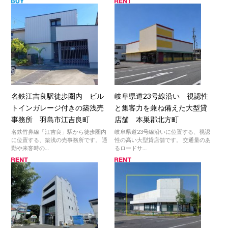
名鉄江吉良駅徒歩圏内 ビル
岐阜県道23号線沿い 視認性
トインガレージ付きの築浅売
と集客力を兼ね備えた大型貸
事務所 羽島市江吉良町
店舗 本巣郡北方町
名鉄竹鼻線「江吉良」駅から徒歩圏内
岐阜県道23号線沿いに位置する、視認
に位置する、築浅の売事務所です。 通
性の高い大型貸店舗です。 交通量のあ
勤や来客時の…
るロードサ…