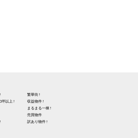
!
繁華街 !
0坪以上 !
収益物件 !
まるまる一棟 !
売買物件
!
訳あり物件 !