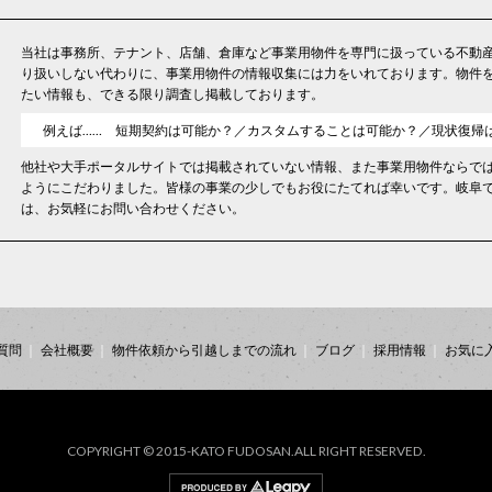
当社は事務所、テナント、店舗、倉庫など事業用物件を専門に扱っている不動
り扱いしない代わりに、事業用物件の情報収集には力をいれております。物件
たい情報も、できる限り調査し掲載しております。
例えば…… 短期契約は可能か？／カスタムすることは可能か？／現状復帰
他社や大手ポータルサイトでは掲載されていない情報、また事業用物件ならで
ようにこだわりました。皆様の事業の少しでもお役にたてれば幸いです。岐阜
は、お気軽にお問い合わせください。
質問
会社概要
物件依頼から引越しまでの流れ
ブログ
採用情報
お気に
COPYRIGHT © 2015-KATO FUDOSAN.ALL RIGHT RESERVED.