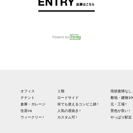
オフィス
１階
現状復帰なし 
テナント
ロードサイド
敷地・建物10
倉庫・ガレージ
何でも使えるコンビニ跡 !
元・工場 !
住居+α
人気の居抜き !
景色が良い !
ウィークリー !
カスタム可 !
やっぱり駅近 