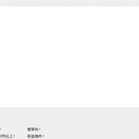
!
繁華街 !
0坪以上 !
収益物件 !