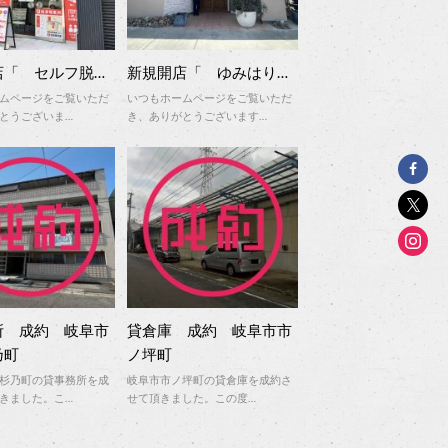
店「 セルフ脱…
新規開店「 ゆみはり…
ムページをご覧いただ
いつもホームページをご覧いただ
とうございま…
き、ありがとうございます…
所 成約 岐阜市
貸倉庫 成約 岐阜市市
乃町
ノ坪町
杉乃町の貸事務所を成
岐阜市市ノ坪町の貸倉庫を成約さ
きました。こ…
せて頂きました。この度…