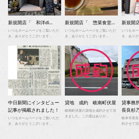
新規開店「 和洋di…
新規開店「 惣菜食堂…
新規開
いつもホームページをご覧いただ
いつもホームページをご覧いただ
いつもホー
き、ありがとうございます…
き、ありがとうございます…
き、ありが
中日新聞にインタビュー
貸地 成約 岐南町伏屋
貸事務
記事が掲載されました！
長良杉
岐南町伏屋の貸地を成約させて頂
きました。この度はありが…
いつもホームページをご覧いただ
岐阜市長良
き、ありがとうございます…
約させて頂