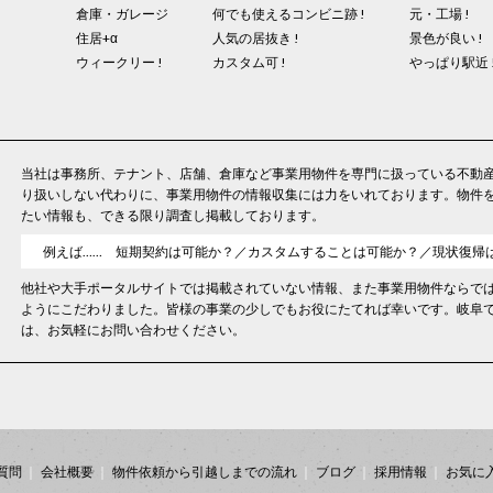
倉庫・ガレージ
何でも使えるコンビニ跡 !
元・工場 !
住居+α
人気の居抜き !
景色が良い !
ウィークリー !
カスタム可 !
やっぱり駅近 
当社は事務所、テナント、店舗、倉庫など事業用物件を専門に扱っている不動
り扱いしない代わりに、事業用物件の情報収集には力をいれております。物件
たい情報も、できる限り調査し掲載しております。
例えば…… 短期契約は可能か？／カスタムすることは可能か？／現状復帰
他社や大手ポータルサイトでは掲載されていない情報、また事業用物件ならで
ようにこだわりました。皆様の事業の少しでもお役にたてれば幸いです。岐阜
は、お気軽にお問い合わせください。
質問
会社概要
物件依頼から引越しまでの流れ
ブログ
採用情報
お気に