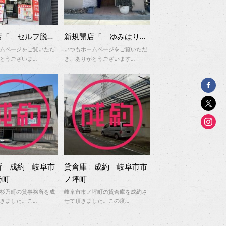
店「 セルフ脱…
新規開店「 ゆみはり…
ムページをご覧いただ
いつもホームページをご覧いただ
とうございま…
き、ありがとうございます…
所 成約 岐阜市
貸倉庫 成約 岐阜市市
乃町
ノ坪町
杉乃町の貸事務所を成
岐阜市市ノ坪町の貸倉庫を成約さ
きました。こ…
せて頂きました。この度…