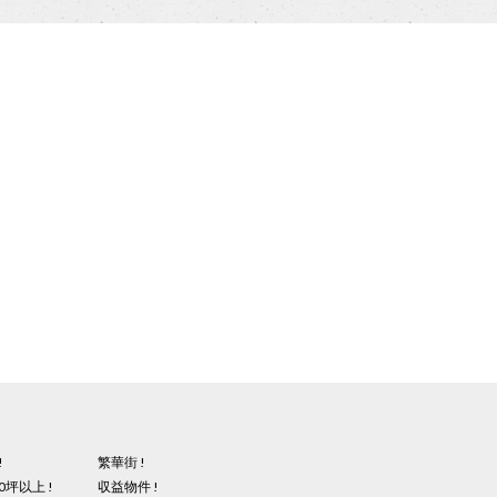
!
繁華街 !
0坪以上 !
収益物件 !