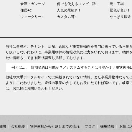
倉庫・ガレージ
何でも使えるコンビニ跡 !
元・工場 !
住居+α
人気の居抜き !
景色が良い !
ウィークリー !
カスタム可 !
やっぱり駅近 
当社は事務所、テナント、店舗、倉庫など事業用物件を専門に扱っている不動
り扱いしない代わりに、事業用物件の情報収集には力をいれております。物件
たい情報も、できる限り調査し掲載しております。
例えば…… 短期契約は可能か？／カスタムすることは可能か？／現状復帰
他社や大手ポータルサイトでは掲載されていない情報、また事業用物件ならで
ようにこだわりました。皆様の事業の少しでもお役にたてれば幸いです。岐阜
は、お気軽にお問い合わせください。
質問
会社概要
物件依頼から引越しまでの流れ
ブログ
採用情報
お気に