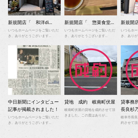
新規開店「 和洋di…
新規開店「 惣菜食堂…
新規開
いつもホームページをご覧いただ
いつもホームページをご覧いただ
いつもホー
き、ありがとうございます…
き、ありがとうございます…
き、ありが
中日新聞にインタビュー
貸地 成約 岐南町伏屋
貸事務
記事が掲載されました！
長良杉
岐南町伏屋の貸地を成約させて頂
きました。この度はありが…
いつもホームページをご覧いただ
岐阜市長良
き、ありがとうございます…
約させて頂