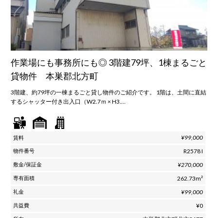
作業場にも事務所にも◎ 3階建79坪、1棟まるごと
貸物件 本巣郡北方町
3階建、約79坪の一棟まるごと貸し物件のご紹介です。 1階は、土間に直結
するシャッター付き出入口（W2.7ｍ × H3.…
¥99,000
R2578 I
¥270,000
262.73m²
¥99,000
¥0