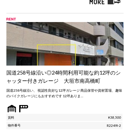
国道258号線沿い◎24時間利用可能な約12坪のシ
ャッター付きガレージ 大垣市南高橋町
国道258号線沿い、 視認性良好な12坪ガレージ 商品保管や資材置場、趣味
のバイクガレージにもおすすめです 12坪ありま…
¥38,500
R2249I-2