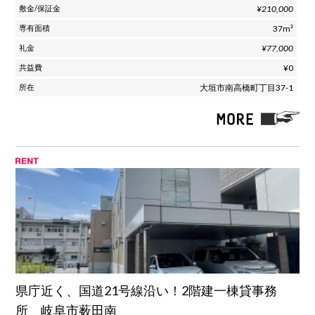
¥210,000
37m²
¥77,000
¥0
大垣市南高橋町丁目37-1
県庁近く、国道21号線沿い！2階建一棟貸事務
所 岐阜市薮田南