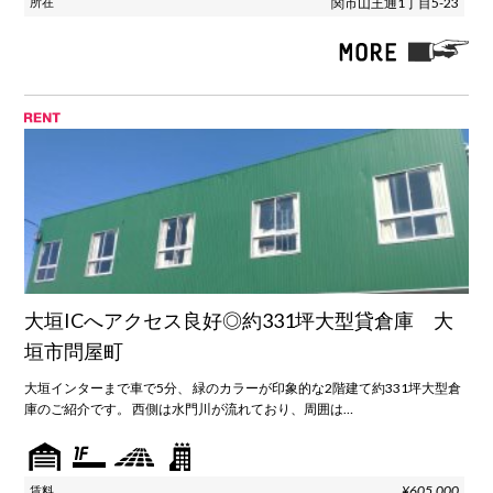
関市山王通1丁目5-23
大垣ICへアクセス良好◎約331坪大型貸倉庫 大
垣市問屋町
大垣インターまで車で5分、 緑のカラーが印象的な2階建て約331坪大型倉
庫のご紹介です。 西側は水門川が流れており、周囲は…
¥605,000