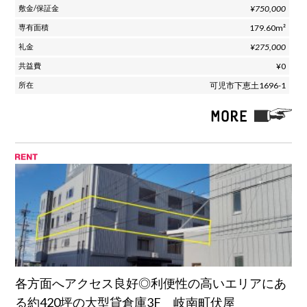
¥750,000
179.60m²
¥275,000
¥0
可児市下恵土1696-1
各方面へアクセス良好◎利便性の高いエリアにあ
る約420坪の大型貸倉庫3F 岐南町伏屋