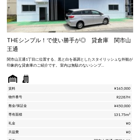
THEシンプル！で使い勝手が◎ 貸倉庫 関市山
王通
関市山王通1丁目に位置する、黒と白を基調としたスタイリッシュな外観が
印象的な貸倉庫のご紹介です。 室内は無駄のないシンプ…
¥165,000
R2287H
¥450,000
131.75m²
¥0
¥0