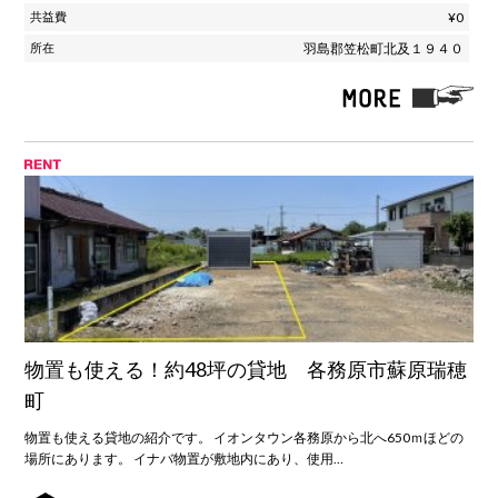
¥0
羽島郡笠松町北及１９４０
物置も使える！約48坪の貸地 各務原市蘇原瑞穂
町
物置も使える貸地の紹介です。 イオンタウン各務原から北へ650ｍほどの
場所にあります。 イナバ物置が敷地内にあり、使用…