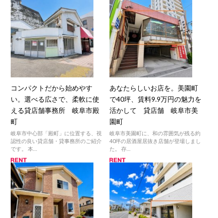
コンパクトだから始めやす
あなたらしいお店を。美園町
い。選べる広さで、柔軟に使
で40坪、賃料9.9万円の魅力を
える貸店舗事務所 岐阜市殿
活かして 貸店舗 岐阜市美
町
園町
岐阜市中心部「殿町」に位置する、視
岐阜市美園町に、和の雰囲気が残る約
認性の良い貸店舗・貸事務所のご紹介
40坪の居酒屋居抜き店舗が登場しまし
です。 本…
た。 存…