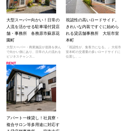
大型スーパー向かい！日常の
視認性の高いロードサイド。
人流を活かせる駐車場付貸店
きれいな内装ですぐに始めら
舗・事務所 各務原市蘇原花
れる貸店舗事務所 大垣市室
園町
本町
大型スーパー・商業施設が道路を挟ん
「視認性が、集客力になる。」 大垣市
で向かい側にあり、日常の人の流れを
室本町の交通量の多いロードサイドに
ビジネスチャンス…
位置し、…
アパート一棟貸し！社員寮・
複合サロン等多用途に対応す