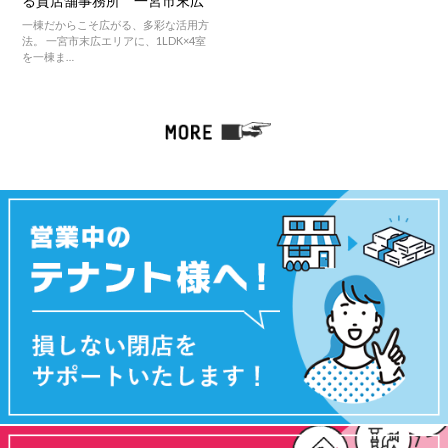
る貸店舗事務所 一宮市末広
一棟だからこそ広がる、多彩な活用方
法。 一宮市末広エリアに、1LDK×4室
を一棟ま…