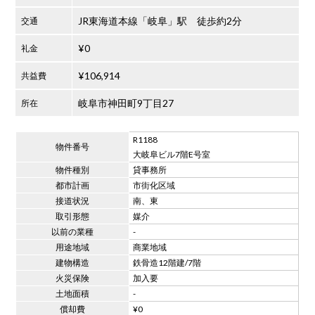
JR東海道本線「岐阜」駅 徒歩約2分
交通
¥0
礼金
¥106,914
共益費
岐阜市神田町9丁目27
所在
R1188
物件番号
大岐阜ビル7階E号室
物件種別
貸事務所
都市計画
市街化区域
接道状況
南、東
取引形態
媒介
以前の業種
-
用途地域
商業地域
建物構造
鉄骨造12階建/7階
火災保険
加入要
土地面積
-
償却費
¥0