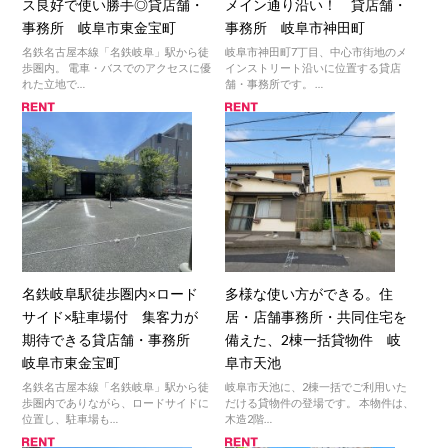
ス良好で使い勝手◎貸店舗・
メイン通り沿い！ 貸店舗・
事務所 岐阜市東金宝町
事務所 岐阜市神田町
名鉄名古屋本線「名鉄岐阜」駅から徒
岐阜市神田町7丁目、中心市街地のメ
歩圏内。 電車・バスでのアクセスに優
インストリート沿いに位置する貸店
れた立地で…
舗・事務所です。 …
名鉄岐阜駅徒歩圏内×ロード
多様な使い方ができる。住
サイド×駐車場付 集客力が
居・店舗事務所・共同住宅を
期待できる貸店舗・事務所
備えた、2棟一括貸物件 岐
岐阜市東金宝町
阜市天池
名鉄名古屋本線「名鉄岐阜」駅から徒
岐阜市天池に、2棟一括でご利用いた
歩圏内でありながら、ロードサイドに
だける貸物件の登場です。 本物件は、
位置し、駐車場も…
木造2階…