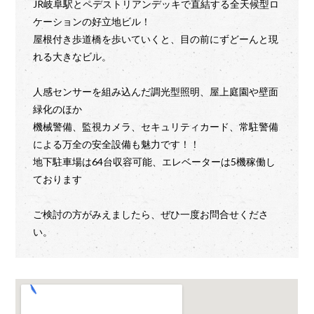
JR岐阜駅とペデストリアンデッキで直結する全天候型ロ
ケーションの好立地ビル！
屋根付き歩道橋を歩いていくと、目の前にずどーんと現
れる大きなビル。
人感センサーを組み込んだ調光型照明、屋上庭園や壁面
緑化のほか
機械警備、監視カメラ、セキュリティカード、常駐警備
による万全の安全設備も魅力です！！
地下駐車場は64台収容可能、エレベーターは5機稼働し
ております
ご検討の方がみえましたら、ぜひ一度お問合せくださ
い。