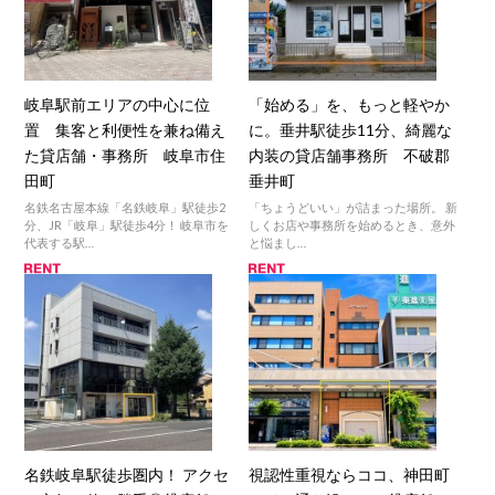
岐阜駅前エリアの中心に位
「始める」を、もっと軽やか
置 集客と利便性を兼ね備え
に。垂井駅徒歩11分、綺麗な
た貸店舗・事務所 岐阜市住
内装の貸店舗事務所 不破郡
田町
垂井町
名鉄名古屋本線「名鉄岐阜」駅徒歩2
「ちょうどいい」が詰まった場所。 新
分、JR「岐阜」駅徒歩4分！ 岐阜市を
しくお店や事務所を始めるとき、意外
代表する駅…
と悩まし…
名鉄岐阜駅徒歩圏内！ アクセ
視認性重視ならココ、神田町