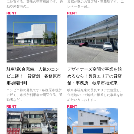
に位置する、築浅の売事務所です。 通
放感が魅力の貸店舗・事務所です。 エ
勤や来客時の…
レベーター完…
駐車場8台完備、人気のコン
デザイナーズ空間で事業を始
ビニ跡！ 貸店舗 各務原市
めるなら！長良エリアの貸店
那加織田町
舗・事務所 岐阜市福光東
コンビニ跡の募集です♪ 各務原市役所
岐阜市福光東の長良エリアに位置し、
に近く、市役所利用者や周辺住民、通
住宅地の中で地域に根差した事業を始
勤者など…
めたい方におすす…