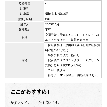
道路幅員
-
駐車料
-
駐車場
機械式地下駐車場
引渡し時期
即可
築年月
2005年5月
短期契約
不可
空調設備（電気エアコン）・トイレ・EV5
設備
基・セキュリティ（監視カメラ等）
・保証会社は、原則加入要（初回保証料:賃
料総額の1ヶ月分）
・事務所利用優先、塾不可
備考
・貸会議室（プロジェクター、スクリーン
完備）あり（最大80人収容）
※利用料別途
・休憩所：5F（喫煙所、自動販売機あり）
駅近というか、もうほぼ駅です。